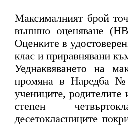
Максималният брой точ
външно оценяване (НВ
Оценките в удостоверени
клас и приравнявани къ
Уеднаквяването на ма
промяна в Наредба №1
учениците, родителите 
степен четвърток
десетокласниците покри