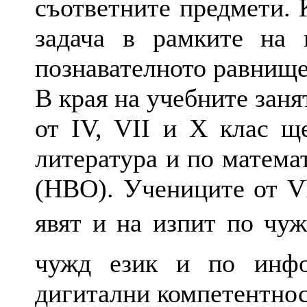
съответните предмети. К
задача в рамките на 
познавателното равнище
В края на учебните заня
от IV, VII и X клас щ
литература и по матема
(НВО). Учениците от VI
явят и на изпит по чуж
чужд език и по инфо
дигитални компетентнос