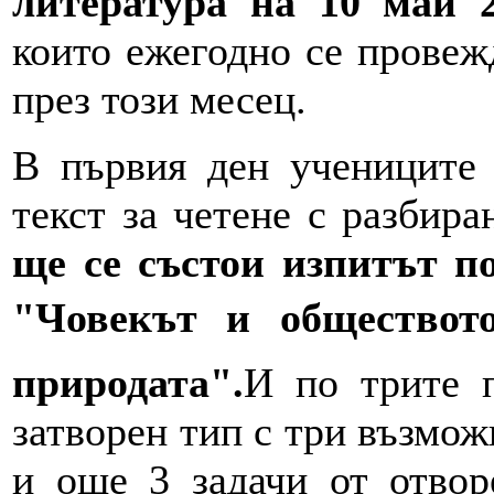
литература на 10 май 
които ежегодно се провеж
през този месец.
В първия ден учениците 
текст за четене с разбира
ще се състои изпитът п
"Човекът и обществото
природата".
И по трите п
затворен тип с три възмож
и още 3 задачи от отвор