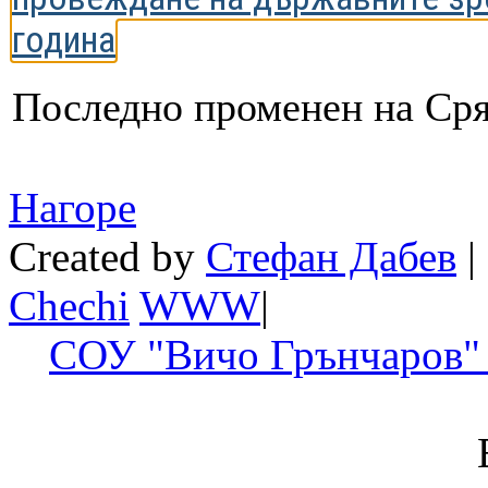
година
Последно променен на Сря
Нагоре
Created by
Стефан Дабев
|
Chechi
W
W
W
|
СОУ "Вичо Грънчаров" 