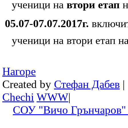
ученици на
втори етап
н
05.07-07.07.2017г.
включит
ученици на втори етап н
Нагоре
Created by
Стефан Дабев
|
Chechi
W
W
W
|
СОУ "Вичо Грънчаров" 