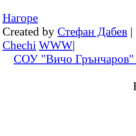
Нагоре
Created by
Стефан Дабев
|
Chechi
W
W
W
|
СОУ "Вичо Грънчаров" 