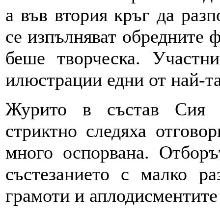
а във втория кръг да разп
се изпълняват обредните ф
беше творческа. Участни
илюстрации едни от най-т
Журито в състав Сия 
стриктно следяха отговор
много оспорвана. Отборъ
състезанието с малко ра
грамоти и аплодисментите