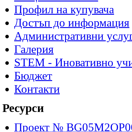
Профил на купувача
Достъп до информация
Административни услу
Галерия
STEM - Иновативно уч
Бюджет
Контакти
Ресурси
Проект № BG05M2OP001