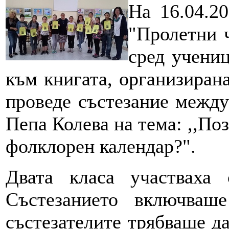
На 16.04.2
"Пролетни 
сред учени
към книгата, организиран
проведе състезание между
Пепа Колева на тема: ,,По
фолклорен календар?".
Двата класа участваха
Състезанието включваш
състезателите трябваше да