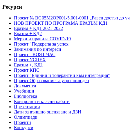
Ресурси
Проект № BG05M2OP001-5.001-0001 „Равен достъп до учи
НОВ ПРОЕКТ ПО ПРОГРАМА ЕРАЗЪМ KД1
Еразъм + КД1 2021-2022
Еразъм + КД2
Мерки и правила COVID-19
Проект "Подкрепа за успех"
Занимания по интереси
Проект ТВОЯТ ЧАС
Проект УСПЕХ
Еразъм +, КД1
Проект КПС
Проект "Единни и толерантни към интеграция"
Проект Образование за утрешния ден
Документи
Учебници
Библиотека
Контролни и класни работи
Презентации
Дати за външно оценяване и ДЗИ
Олимпиади
Проекти
Конкурси