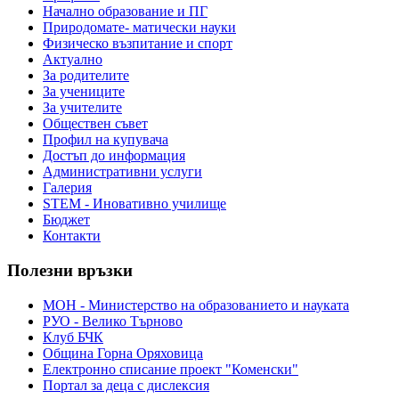
Начално образование и ПГ
Природомате- матически науки
Физическо възпитание и спорт
Актуално
За родителите
За учениците
За учителите
Обществен съвет
Профил на купувача
Достъп до информация
Административни услуги
Галерия
STEM - Иновативно училище
Бюджет
Контакти
Полезни връзки
МОН - Министерство на образованието и науката
РУО - Велико Търново
Клуб БЧК
Община Горна Оряховица
Електронно списание проект "Коменски"
Портал за деца с дислексия