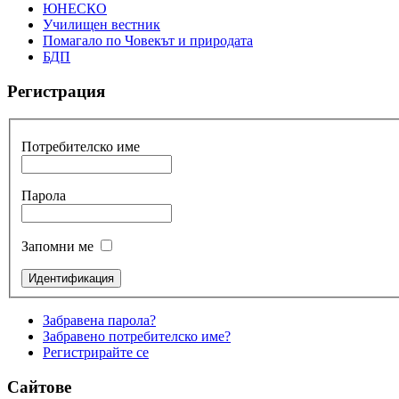
ЮНЕСКО
Училищен вестник
Помагало по Човекът и природата
БДП
Регистрация
Потребителско име
Парола
Запомни ме
Забравена парола?
Забравено потребителско име?
Регистрирайте се
Сайтове