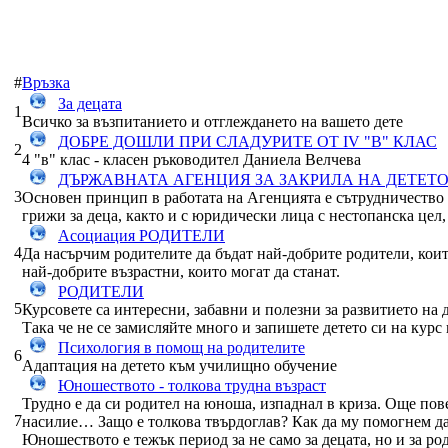
#
Връзка
За децата
1
Всичко за възпитанието и отглеждането на вашето дете
ДОБРЕ ДОШЛИ ПРИ СЛАДУРИТЕ ОТ IV "В" КЛАС
2
4 "в" клас - класен ръководител Даниела Велчева
ДЪРЖАВНАТА АГЕНЦИЯ ЗА ЗАКРИЛА НА ДЕТЕТО
3
Основен принцип в работата на Агенцията е сътрудничество с
грижи за деца, както и с юридически лица с нестопанска цел,
Асоциация РОДИТЕЛИ
4
Да насърчим родителите да бъдат най-добрите родители, които
най-добрите възрастни, които могат да станат.
РОДИТЕЛИ
5
Курсовете са интересни, забавни и полезни за развитието на 
Така че не се замисляйте много и запишете детето си на курс
Психология в помощ на родителите
6
Адаптация на детето към училищно обучение
Юношеството - толкова трудна възраст
Трудно е да си родител на юноша, изпаднал в криза. Още повеч
7
насилие… Защо е толкова твърдоглав? Как да му помогнем д
Юношеството е тежък период за не само за децата, но и за р