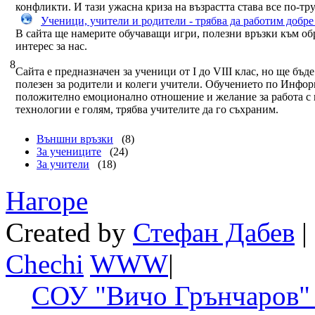
конфликти. И тази ужасна криза на възрастта става все по-тр
Ученици, учители и родители - трябва да работим добре
В сайта ще намерите обучаващи игри, полезни връзки към обр
интерес за нас.
8
Сайта е предназначен за ученици от I до VIII клас, но ще бъде
полезен за родители и колеги учители. Обучението по Инфо
положително емоционално отношение и желание за работа с
технологии е голям, трябва учителите да го съхраним.
Външни връзки
(8)
За учениците
(24)
За учители
(18)
Нагоре
Created by
Стефан Дабев
|
Chechi
W
W
W
|
СОУ "Вичо Грънчаров" 